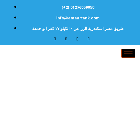
(+2) 01276059950
info@emaartank.com
طريق مصر اسكندرية الزراعي - الكيلو ١٧ كفر ابو جمعة